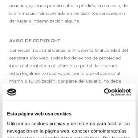
usuarios, quienes podrán sufrir la pérdida, en su caso, de
la información almacenada en los distintos servicios, sin
dar lugar a indemnización alguna.
AVISO DE COPYRIGHT
Comercial Industrial García, S. A. ostenta la titularidad del
presente sitio web. Todos los derechos de propiedad
industrial e intelectual sobre este portal de Internet
están legalmente reservados, por lo que el acceso al
mismo o su utilización, por parte del usuario, no debe
considerarse, en forma alguna, como el otorgamiento de
ninguna licencia de uso o derecho sobre cualquier
activo.
Esta página web usa cookies
Los usuarios del sitio web únicamente podrán realizar un
uso privado, personal o profesional de los contenidos de
Utilizamos cookies propias y de terceros para facilitar su
éste. Está absolutamente prohibido, el uso del sitio web
navegación en la página web, conocer cómointeractúas
o de alguno de sus elementos con fines comerciales o