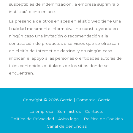
susceptibles de indemnización, la empresa suprimirá o
inutilizará dicho enlace.
La presencia de otros enlaces en el sitio web tiene una
finalidad meramente informativa, no constituyendo en
ningún caso una invitación o recomendación a la
contratación de productos o servicios que se ofrezcan
en el sitio de Internet de destino, y en ningún caso
implican el apoyo a las personas o entidades autoras de
tales contenidos o titulares de los sitios donde se
encuentren.
Copyright © 2026
Garcia
| Comercial García
La empresa
Suministros
Contacto
Política de Privacidad
Aviso legal
Política de Cookies
Canal de denuncias