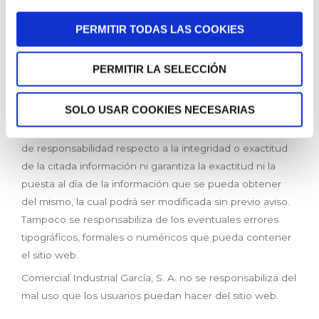
de infracción de estos derechos por parte del usuario.
PERMITIR TODAS LAS COOKIES
CLÁUSULA DE EXENCIÓN DE RESPONSABILIDAD
PERMITIR LA SELECCIÓN
Los contenidos incorporados al sitio web han sido
elaborados en todo momento de buena fe con el
SOLO USAR COOKIES NECESARIAS
propósito de dar información a los usuarios, por lo que
Comercial Industrial García, S. A. no asume ningún tipo
de responsabilidad respecto a la integridad o exactitud
de la citada información ni garantiza la exactitud ni la
puesta al día de la información que se pueda obtener
del mismo, la cual podrá ser modificada sin previo aviso.
Tampoco se responsabiliza de los eventuales errores
tipográficos, formales o numéricos que pueda contener
el sitio web.
Comercial Industrial García, S. A. no se responsabiliza del
mal uso que los usuarios puedan hacer del sitio web.