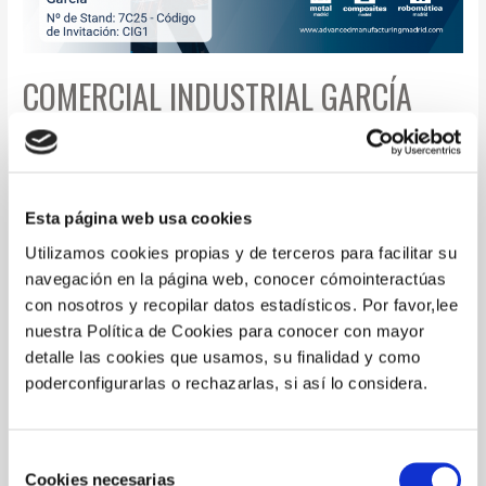
COMERCIAL INDUSTRIAL GARCÍA
PARTICIPARÁ EN METALMADRID
2024
Esta página web usa cookies
20 de agosto de 2024
/
Deja un comentario
Utilizamos cookies propias y de terceros para facilitar su
Comercial Industrial García, empresa líder en el sector de
navegación en la página web, conocer cómointeractúas
suministro industrial, se complace en anunciar su
con nosotros y recopilar datos estadísticos. Por favor,lee
participación en la próxima edición de MetalMadrid 2024,
nuestra Política de Cookies para conocer con mayor
la feria líder en innovación industrial y manufactura
detalle las cookies que usamos, su finalidad y como
avanzada en España. El evento se llevará a cabo los días
poderconfigurarlas o rechazarlas, si así lo considera.
20 y 21 de noviembre en IFEMA, Madrid. MetalMadrid
2024 reunirá a …
Leer más »
Selección
Cookies necesarias
de